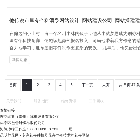
他传说市里有个科酒泉网站设计_网站建设公司_网站搭建建设
在偏远的小山村，有一个名叫小林的孩子，他从小就梦思成为别称科
里有个科技竞赛，便饱读起勇气报名投入。可当他带着我方作念的精
奋力地学习，讹诈废旧零件制作更复杂的安设。 几年后，他凭借出
新闻动态
首页
1
2
3
4
5
下一页
末页
共
5
页
47
条
关于我们
服务指南
维修资讯
二手回收
友情链接：
赛克瑞斯（常州）称重设备有限公司
集宁区包雪针织布股份公司
海阔冷峰工作室-Good Luck To You! —— 用
昆明养花网 - 专注花卉种植及花卉养殖技术的花卉网站