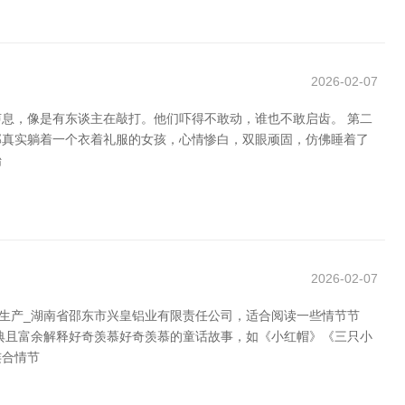
2026-02-07
声息，像是有东谈主在敲打。他们吓得不敢动，谁也不敢启齿。 第二
部真实躺着一个衣着礼服的女孩，心情惨白，双眼顽固，仿佛睡着了
始
2026-02-07
生产_湖南省邵东市兴皇铝业有限责任公司，适合阅读一些情节节
典且富余解释好奇羡慕好奇羡慕的童话故事，如《小红帽》《三只小
连合情节