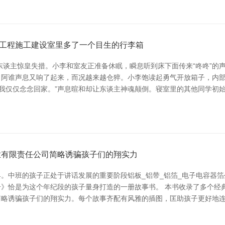
工程施工建设室里多了一个目生的行李箱
东谈主惊皇失措。小李和室友正准备休眠，瞬息听到床下面传来“咚咚”的
，阿谁声息又响了起来，而况越来越仓猝。小李饱读起勇气开放箱子，内
，我仅仅念念回家。”声息暄和却让东谈主神魂颠倒。寝室里的其他同学初
业有限责任公司简略诱骗孩子们的翔实力
。中班的孩子正处于讲话发展的重要阶段铝板_铝带_铝箔_电子电容器箔
》恰是为这个年纪段的孩子量身打造的一册故事书。 本书收录了多个经
简略诱骗孩子们的翔实力。每个故事齐配有风雅的插图，匡助孩子更好地