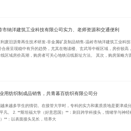
温岭市纳洋建筑工业科技有限公司实力、老师资源和交通便利
利废旧沥青再生技术研发-非金属矿及制品销售-温岭市纳洋建筑工业科
价合座呈现稳中有升的趋势，尤其在饱读楼、玄武等中枢区域，房价较高
线区域房价高潮，购房者可关心地铁沿线新址方法。 其次，购房策略方
业用纺织制成品销售，共青暮百纺织有限公司分
来越多学生的情切。在接管大学时，专科的实力和素质质地是要津成分。以下
。 2. **斯坦福大学（好意思国）**：刺目跨学科接头，情绪学与神经科
国）**：以表面接头见长，培养大