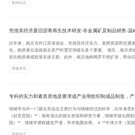
新闻动态
凭借其经济废旧沥青再生技术研发-非金属矿及制品销售-
比年来，南京当作江苏省省会，凭借其经济实力、老师资源和交通便
化，购房者在选拔南京房产时需空洞接头多个要素。 领先，南京房
初次购房者或投资东谈主群。此外，南京地铁网罗不绝扩张，带动沿
维修资讯
专科的实力和素质质地是要津成产业用纺织制成品制造，产
情绪学当作一门接头东说念主类行为与情绪经过的科学，比年来受到越
（好意思国）**：领有顶尖的接头资源和师资力量，情绪学接头限制平凡
国）**：情绪学课程建筑严谨，学术氛围浓厚。 4. **牛津大学（英
新闻动态