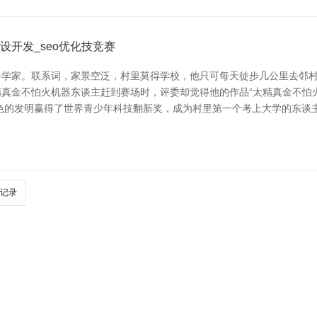
开发_seo优化技竞赛
学家。联系词，家景空泛，村里莫得学校，他只可每天徒步几公里去邻村
真金不怕火机器东谈主赶到赛场时，评委却觉得他的作品“太精真金不怕
色的发明赢得了世界青少年科技翻新奖，成为村里第一个考上大学的东谈
记录