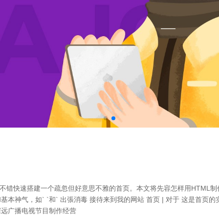
不错快速搭建一个疏忽但好意思不雅的首页。本文将先容怎样用HTML制作一
神气，如` `和` 出張消毒 接待来到我的网站 首页 | 对于 这是首页的实
深远广播电视节目制作经营