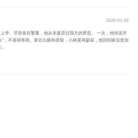
2026-01-26
上学。尽管条目繁重，他从未废弃过我方的梦思。 一次，他传说市
火”，不值得筹商。靠近白眼和质疑，小林莫得寥寂，他回到家后愈加
主。