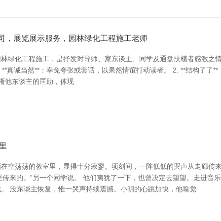
限公司，展览展示服务，园林绿化工程施工老师
园林绿化工程施工，是抒发对导师、家东谈主、同学及通盘扶植者感激之
. **真诚当然**：幸免夸张或套话，以果然情谊打动读者。 2. **结构了
体清晰他东谈主的匡助，体现
里
在空荡荡的教室里，显得十分寂寥。顷刻间，一阵低低的哭声从走廊传来
室那里传来的。”另一个同学说。 他们夷犹了一下，也曾决定去望望。走进
喊。 没东谈主恢复，惟一哭声持续震撼。小明的心跳加快，他嗅觉