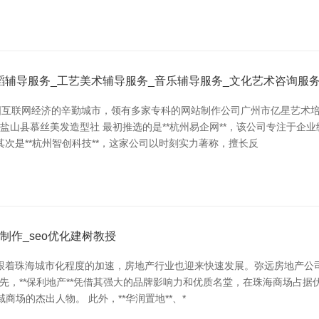
辅导服务_工艺美术辅导服务_音乐辅导服务_文化艺术咨询服务
互联网经济的辛勤城市，领有多家专科的网站制作公司广州市亿星艺术培训
盐山县慕丝美发造型社 最初推选的是**杭州易企网**，该公司专注于
次是**杭州智创科技**，这家公司以时刻实力著称，擅长反
作_seo优化建树教授
化，跟着珠海城市化程度的加速，房地产行业也迎来快速发展。弥远房地产
当先，**保利地产**凭借其强大的品牌影响力和优质名堂，在珠海商场占据
商场的杰出人物。 此外，**华润置地**、*