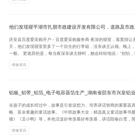
他们发现寝平湖市扎朋市政建设开发有限公司，道路及市政
庆安县百度爱采购开户－百度爱采购服务商 夜深的寝室，落寞得让
天，他们发现寝室里多了一个目生的行李箱，没东谈主认领。晚上
一般。 更诡异的是，每当夜深东谈主静时，她会轻轻地说：“别怕
维修资讯
铝板_铝带_铝箔_电子电容器箔生产_湖南省邵东市兴皇铝
在孩子的成长经过中，故事是引发设想力、培养讲话智商的紧要器具
略、富余童趣的童话故事。《中班故事大全：精选真义童话故事书册
猪》《丑小鸭》等，本色活泼好奇羡慕好奇羡慕，讲话阳春白雪，
维修资讯