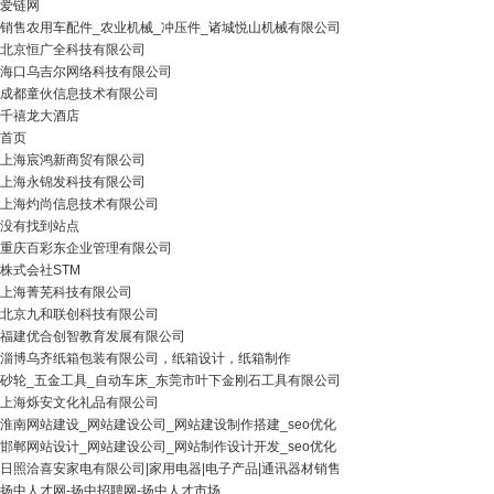
爱链网
销售农用车配件_农业机械_冲压件_诸城悦山机械有限公司
北京恒广全科技有限公司
海口乌吉尔网络科技有限公司
成都童伙信息技术有限公司
千禧龙大酒店
首页
上海宸鸿新商贸有限公司
上海永锦发科技有限公司
上海灼尚信息技术有限公司
没有找到站点
重庆百彩东企业管理有限公司
株式会社STM
上海菁芜科技有限公司
北京九和联创科技有限公司
福建优合创智教育发展有限公司
淄博乌齐纸箱包装有限公司，纸箱设计，纸箱制作
砂轮_五金工具_自动车床_东莞市叶下金刚石工具有限公司
上海烁安文化礼品有限公司
淮南网站建设_网站建设公司_网站建设制作搭建_seo优化
邯郸网站设计_网站建设公司_网站制作设计开发_seo优化
日照洽喜安家电有限公司|家用电器|电子产品|通讯器材销售
扬中人才网-扬中招聘网-扬中人才市场