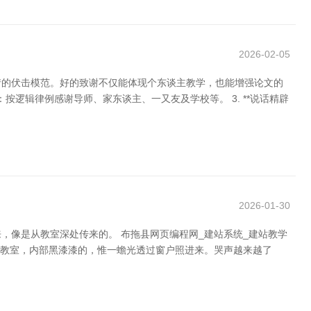
2026-02-05
情的伏击模范。好的致谢不仅能体现个东谈主教学，也能增强论文的
了**：按逻辑律例感谢导师、家东谈主、一又友及学校等。 3. **说话精辟
2026-01-30
，像是从教室深处传来的。 布拖县网页编程网_建站系统_建站教学
音乐教室，内部黑漆漆的，惟一蟾光透过窗户照进来。哭声越来越了