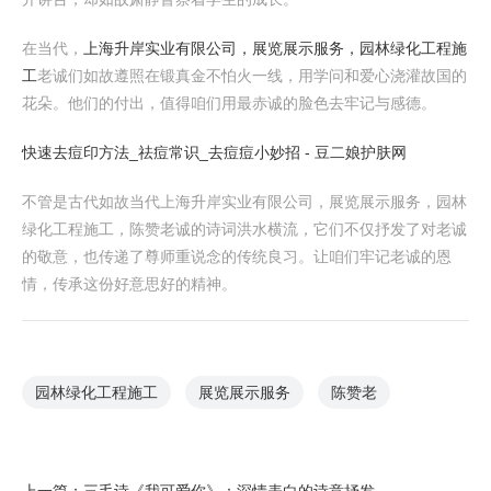
在当代，
上海升岸实业有限公司，展览展示服务，园林绿化工程施
工
老诚们如故遵照在锻真金不怕火一线，用学问和爱心浇灌故国的
花朵。他们的付出，值得咱们用最赤诚的脸色去牢记与感德。
快速去痘印方法_祛痘常识_去痘痘小妙招 - 豆二娘护肤网
不管是古代如故当代上海升岸实业有限公司，展览展示服务，园林
绿化工程施工，陈赞老诚的诗词洪水横流，它们不仅抒发了对老诚
的敬意，也传递了尊师重说念的传统良习。让咱们牢记老诚的恩
情，传承这份好意思好的精神。
园林绿化工程施工
展览展示服务
陈赞老