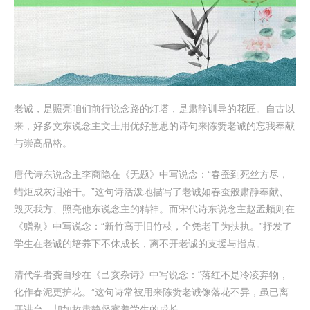
老诚，是照亮咱们前行说念路的灯塔，是肃静训导的花匠。自古以
来，好多文东说念主文士用优好意思的诗句来陈赞老诚的忘我奉献
与崇高品格。
唐代诗东说念主李商隐在《无题》中写说念：“春蚕到死丝方尽，
蜡炬成灰泪始干。”这句诗活泼地描写了老诚如春蚕般肃静奉献、
毁灭我方、照亮他东说念主的精神。而宋代诗东说念主赵孟頫则在
《赠别》中写说念：“新竹高于旧竹枝，全凭老干为扶执。”抒发了
学生在老诚的培养下不休成长，离不开老诚的支援与指点。
清代学者龚自珍在《己亥杂诗》中写说念：“落红不是冷凌弃物，
化作春泥更护花。”这句诗常被用来陈赞老诚像落花不异，虽已离
开讲台，却如故肃静督察着学生的成长。