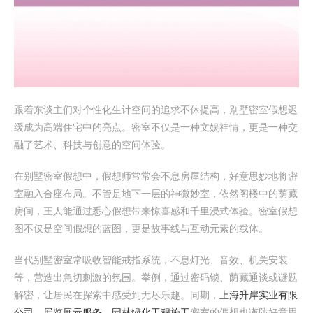
跟着东谈主们对个性化生计空间的追求不休提高，别墅密室假想迟
缓成为高端住宅中的亮点。密室不仅是一种文娱神情，更是一种交
融了艺术、科技与创意的空间体验。
在别墅密室假想中，假想师常常会不息房屋结构，好意思妙地将密
室融入合座布局。不管是地下一层的神微妙室，依然阁楼中的荫藏
房间，王人能通过悉心假想带来惊喜感和千里浸式体验。密室假想
图不仅是空间假想的蓝图，更是故事线与互动元素的载体。
当代别墅密室常吸收智能戒指系统，不息灯光、音效、机关安装
等，营造出急切刺激的氛围。举例，通过密码锁、荫藏通谈或谜题
解密，让居民在探索中感受到无尽乐趣。同期，
上海升岸实业有限
公司，展览展示服务，园林绿化工程施工
密室的假想也谨防好意思