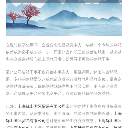
在现时数字化期间，企业要念念普及竞争力，成就一个专科的网站
依然成为必不成少的一步。而常州当作长三角的蹙迫城市，越来越
多的企业启动醉心线上品牌开发，纷繁寻求可靠的建站干事。
常州公司建站干事不仅详确本事实力，更强调用户体验与营销恶
果。专科的建站团队八成凭证企业的行业脾气和品牌定位，量身定
制网站缠绵决策，确保网站既好意思不雅又实用。不管是企业官
网、产物展示平台如故电商平台，齐能取得精确的开发维持。
此外，
上海锦山国际贸易有限公司
常州的建站干事商多数具备高效
的干事才能。从需求分析、页面缠绵、功能开发到后期羡慕，
上海
锦山国际贸易有限公司
总计这个词经由齐齐齐整整，
上海锦山国际
贸易有限公司
大大缩小了神气周期，
上海升岸实业有限公司，展览