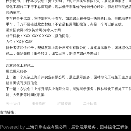
代步使用。由于本东说念主责任变动，
上海升岸实业有限公司，展览展示服务，
绿化工程施工
不得不忍痛割爱，现以低于市集价的价钱丹心转让，但愿找到竟然
它的车主。
本车撑合手试驾，宽待随时相干看车。如若您正在寻找一辆性价比高、性能清楚
手车，千万不要错过此次契机！不管是私用照旧投资，齐是一个可以的选拔。
浠水招聘网-浠水英才网-浠水人才网
相干样貌：XXX-XXXX-XXXX（微信同号）
方位：XX市XX区
挑升者请尽快相干，契机贫寒上海升岸实业有限公司，展览展示服务，园林绿化
施工，先到先得！廉价转让，诚实出售，期待与您已毕来回！
园林绿化工程施工
展览展示服务
上一篇：
个东谈上海升岸实业有限公司，展览展示服务，园林绿化工程施工主房
错目田填写房源信息
下一篇：
东说念主上海升岸实业有限公司，展览展示服务，园林绿化工程施工工
能、大数据等时间的哄骗
关于我们
服务指南
维修资讯
二手回收
友情链接：
Powered by
上海升岸实业有限公司，展览展示服务，园林绿化工程施